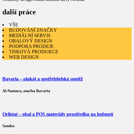
další práce
VŠE
BUDOVÁNÍ ZNAČKY
MEDIÁLNÍ SERVIS
OBALOVÝ DESIGN
PODPORA PRODEJE
TISKOVÁ PRODUKCE
WEB DESIGN
Bavaria – plakát a spotřebitelská soutěž
Al-Namura, značka Bavaria
Orlistat – obal a POS materiály prostředku na hubnutí
Sandoz