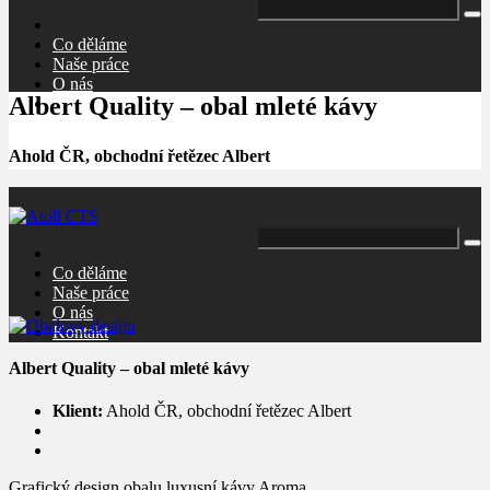
Co děláme
Naše práce
O nás
Albert Quality – obal mleté kávy
Kontakt
Ahold ČR, obchodní řetězec Albert
Co děláme
Naše práce
O nás
Kontakt
Albert Quality – obal mleté kávy
Klient:
Ahold ČR, obchodní řetězec Albert
Grafický design obalu luxusní kávy Aroma.