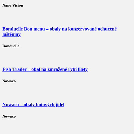
Nano Vision
Bonduelle Bon menu – obaly na konzervované ochucené
luštěniny
Bonduelle
Fish Trader – obal na zmražené rybí filety
Nowaco
Nowaco – obaly hotových jídel
Nowaco